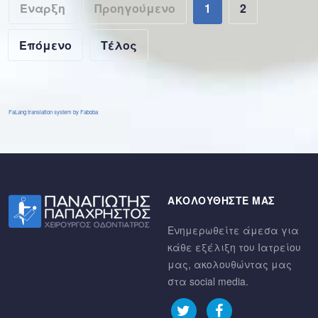
Έναρξη
Προηγούμενο
1
2
Επόμενο
Τέλος
FaLang translation system by Faboba
ΑΚΟΛΟΥΘΗΣΤΕ ΜΑΣ
Ενημερωθείτε άμεσα για
κάθε εξέλιξη του Ιατρείου
μας, ακολουθώντας μας
στα social media.