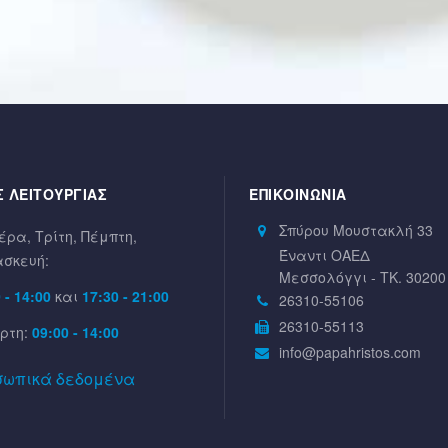
 ΛΕΙΤΟΥΡΓΙΑΣ
ΕΠΙΚΟΙΝΩΝΊΑ
Σπύρου Μουστακλή 33
έρα, Τρίτη, Πέμπτη,
Έναντι ΟΑΕΔ
σκευή:
Μεσσολόγγι - ΤΚ. 30200
 - 14:00
και
17:30 - 21:00
26310-55106
26310-55113
ρτη:
09:00 - 14:00
info@papahristos.com
σωπικά δεδομένα