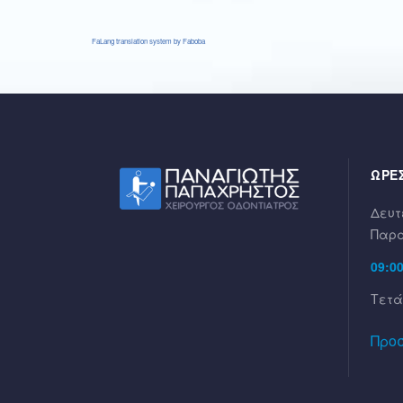
FaLang translation system by Faboba
ΩΡΕΣ
Δευτ
Παρα
09:00
Τετά
Προ