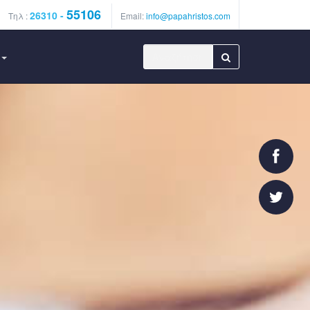
55106
26310 -
Τηλ :
Email:
info@papahristos.com
Αναζήτηση...