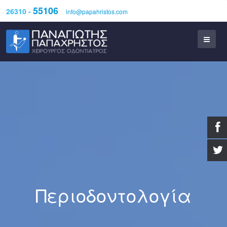
55106
26310 -
info@papahristos.com
Περιοδοντολογία